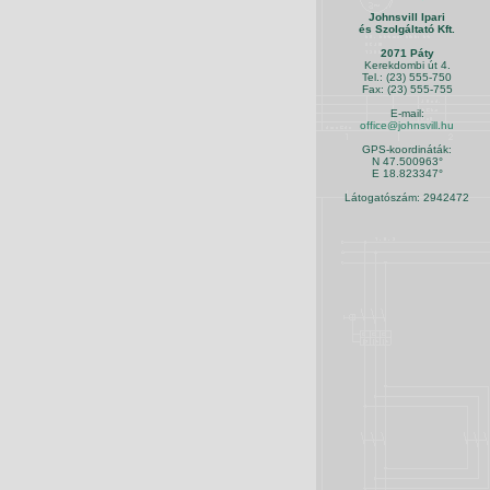
Johnsvill Ipari
és Szolgáltató Kft.
2071 Páty
Kerekdombi út 4.
Tel.: (23) 555-750
Fax: (23) 555-755
E-mail:
office@johnsvill.hu
GPS-koordináták:
N 47.500963°
E 18.823347°
Látogatószám: 2942472