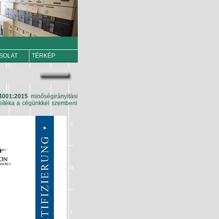
SOLAT
TÉRKÉP
4001:2015
minőségirányítási
osítéka a cégünkkel szembeni