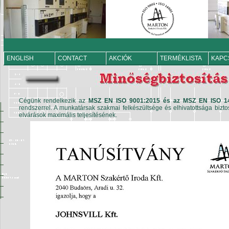
magunkról
ENGLISH
CONTACT
AKCIÓK
TERMÉKLISTA
KAPC
Cégünk rendelkezik az
MSZ EN ISO 9001:2015 és az MSZ EN ISO 1
rendszerrel. A munkatársak szakmai felkészültsége és elhivatottsága bizt
elvárások maximális teljesítésének.