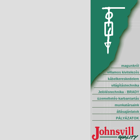
magunkról
villamos kivitelezés
kábelkereskedelem
világítástechnika
Jelöléstechnika - BRADY
üzemeltetés-karbantartás
munkatársaink
állásajánlatok
PÁLYÁZATOK