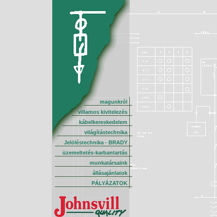
magunkról
villamos kivitelezés
kábelkereskedelem
világítástechnika
Jelöléstechnika - BRADY
üzemeltetés-karbantartás
munkatársaink
állásajánlatok
PÁLYÁZATOK