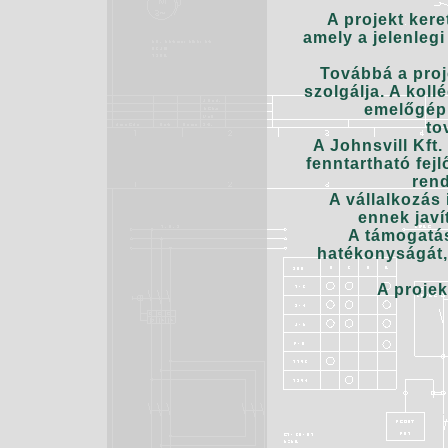
A projekt ker
amely a jelenlegi
Továbbá a proj
szolgálja. A kol
emelőgépk
to
A Johnsvill Kft
fenntartható fej
rend
A vállalkozás
ennek javí
A támogatás
hatékonyságát, 
A projek