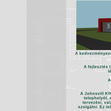
A kedvezményezet
A fejlesztés 
l
A
A Johnsvill Kf
telephelyét, 
tervezési, va
szolgálni. Ez l