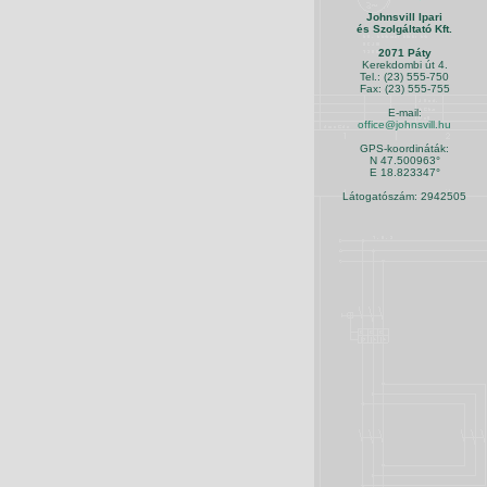
Johnsvill Ipari
és Szolgáltató Kft.
2071 Páty
Kerekdombi út 4.
Tel.: (23) 555-750
Fax: (23) 555-755
E-mail:
office@johnsvill.hu
GPS-koordináták:
N 47.500963°
E 18.823347°
Látogatószám: 2942505