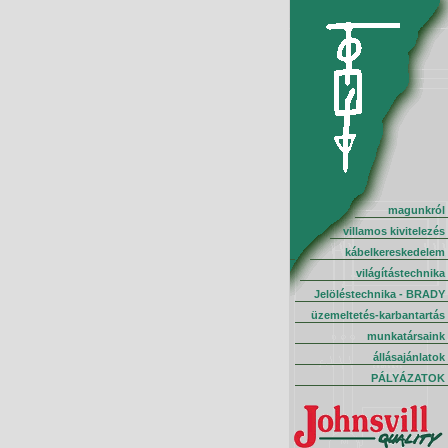
magunkról
villamos kivitelezés
kábelkereskedelem
világítástechnika
Jelöléstechnika - BRADY
üzemeltetés-karbantartás
munkatársaink
állásajánlatok
PÁLYÁZATOK