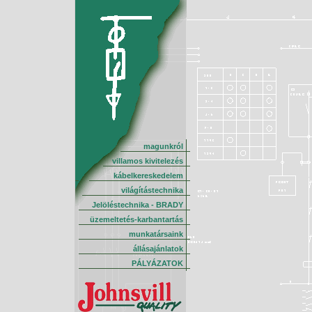
magunkról
villamos kivitelezés
kábelkereskedelem
világítástechnika
Jelöléstechnika - BRADY
üzemeltetés-karbantartás
munkatársaink
állásajánlatok
PÁLYÁZATOK