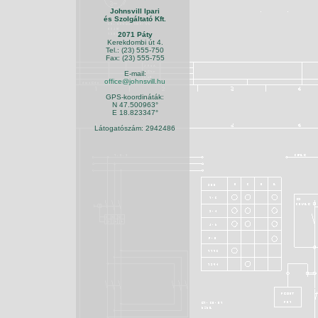
Johnsvill Ipari
és Szolgáltató Kft.
2071 Páty
Kerekdombi út 4.
Tel.: (23) 555-750
Fax: (23) 555-755
E-mail:
office@johnsvill.hu
GPS-koordináták:
N 47.500963°
E 18.823347°
Látogatószám: 2942486