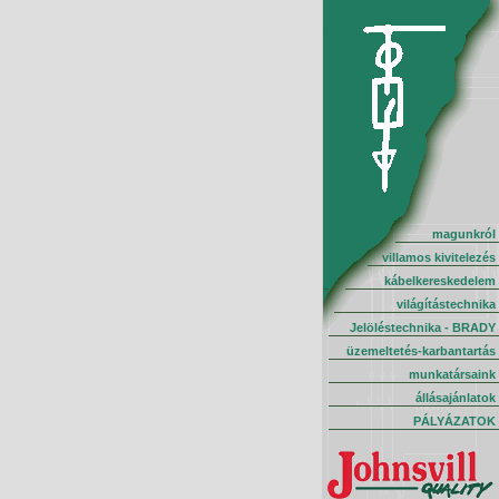
magunkról
villamos kivitelezés
kábelkereskedelem
világítástechnika
Jelöléstechnika - BRADY
üzemeltetés-karbantartás
munkatársaink
állásajánlatok
PÁLYÁZATOK