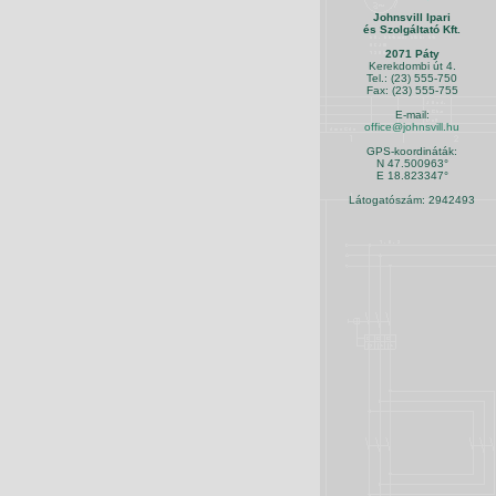
Johnsvill Ipari
és Szolgáltató Kft.
2071 Páty
Kerekdombi út 4.
Tel.: (23) 555-750
Fax: (23) 555-755
E-mail:
office@johnsvill.hu
GPS-koordináták:
N 47.500963°
E 18.823347°
Látogatószám: 2942493